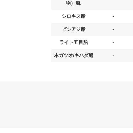
物）船.
シロキス船
-
ビシアジ船
-
ライト五目船
-
本ガツオ/キハダ船
-