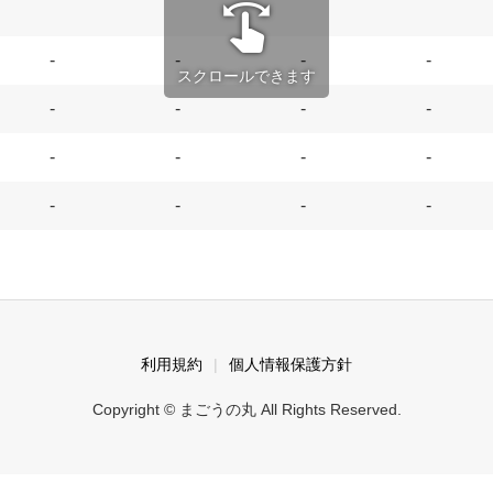
swipe
-
-
-
-
スクロールできます
-
-
-
-
-
-
-
-
-
-
-
-
利用規約
個人情報保護方針
Copyright © まごうの丸 All Rights Reserved.