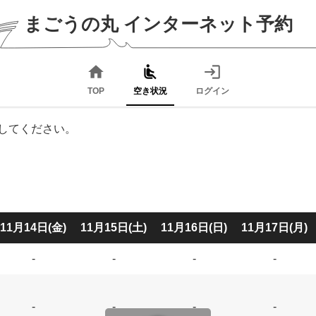
まごうの丸
インターネット予約
home
airline_seat_recline_normal
login
TOP
空き状況
ログイン
してください。
11月14日(金)
11月15日(土)
11月16日(日)
11月17日(月)
-
-
-
-
-
-
-
-