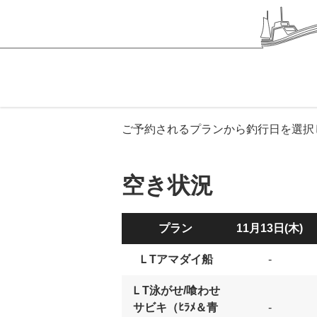
ご予約されるプランから釣行日を選択
空き状況
プラン
11月13日(木)
ＬTアマダイ船
-
ＬT泳がせ/喰わせ
サビキ（ﾋﾗﾒ＆青
-