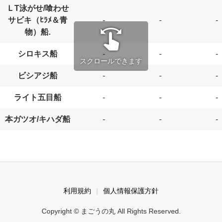
ＬT泳がせ/喰わせ
サビキ（ﾋﾗﾒ＆青
-
-
-
swipe
物）船.
シロキス船
-
-
-
スクロールできます
ビシアジ船
-
-
-
ライト五目船
-
-
-
本ガツオ/キハダ船
-
-
-
利用規約
個人情報保護方針
Copyright © まごうの丸 All Rights Reserved.