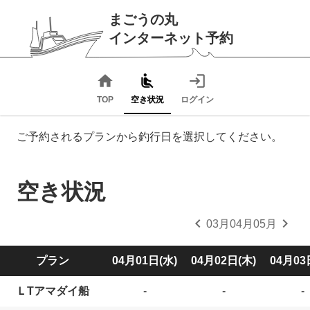
まごうの丸
インターネット予約
home
airline_seat_recline_normal
login
TOP
空き状況
ログイン
ご予約されるプランから釣行日を選択してください。
空き状況
chevron_left
chevron_right
03月
04月
05月
プラン
04月01日(水)
04月02日(木)
04月03
ＬTアマダイ船
-
-
-